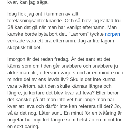
kvar, kan jag säga.
Idag fick jag ont i tummen av allt
föreläsningsantecknande. Och så blev jag kallad fru.
Så kan det gå när man har vanligt efternamn. Man
kanske borde byta bort det. "Laxrom" tyckte
norpan
verkade vara ett bra efternamn. Jag är lite lagom
skeptisk till det.
Imorgon är det redan fredag. Är det sant att det
känns som om tiden går snabbare och snabbare ju
äldre man blir, eftersom varje stund är en mindre och
mindre del av ens levda liv? Skulle det inte kunna
vara tvärtom, att tiden skulle kännas längre och
längre, ju kortare det blev kvar att leva? Eller beror
det kanske på att man inte vet hur länge man har
kvar att leva och därför inte kan referera till det? Jo,
så är det nog. Låter sunt. En minut för en tvååring är
ungefär hur mycket längre som helst än en minut för
en sextioåring.