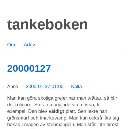
Hoppa
till
tankeboken
huvudinnehåll
Om
Arkiv
20000127
Anna
2000-01-27 01:00
Källa
Man kan göra skojiga grejer när man tvättar, så blir
det roligare. Stefan manglade sin mössa, till
exempel. Den blev
väldigt
platt. Sen lekte han
grönsmurf och knarksvamp. Man kan också låta sig
boxas i magen av stenmangeln. Man står inte direkt