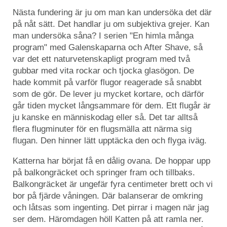
Nästa fundering är ju om man kan undersöka det där
på nåt sätt. Det handlar ju om subjektiva grejer. Kan
man undersöka såna? I serien "En himla många
program" med Galenskaparna och After Shave, så
var det ett naturvetenskapligt program med två
gubbar med vita rockar och tjocka glasögon. De
hade kommit på varför flugor reagerade så snabbt
som de gör. De lever ju mycket kortare, och därför
går tiden mycket långsammare för dem. Ett flugår är
ju kanske en människodag eller så. Det tar alltså
flera flugminuter för en flugsmälla att närma sig
flugan. Den hinner lätt upptäcka den och flyga iväg.
Katterna har börjat få en dålig ovana. De hoppar upp
på balkongräcket och springer fram och tillbaks.
Balkongräcket är ungefär fyra centimeter brett och vi
bor på fjärde våningen. Där balanserar de omkring
och låtsas som ingenting. Det pirrar i magen när jag
ser dem. Häromdagen höll Katten på att ramla ner.