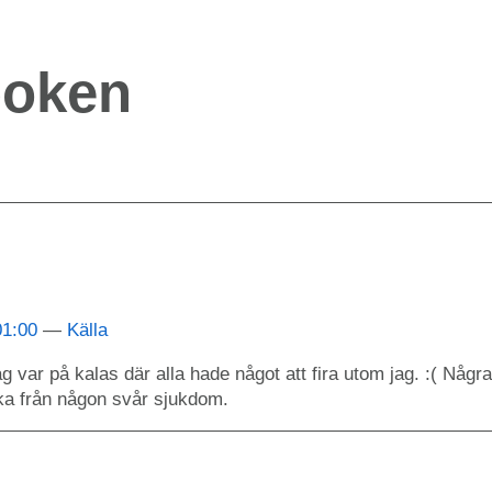
boken
01:00
Källa
ag var på kalas där alla hade något att fira utom jag. :( Några
riska från någon svår sjukdom.