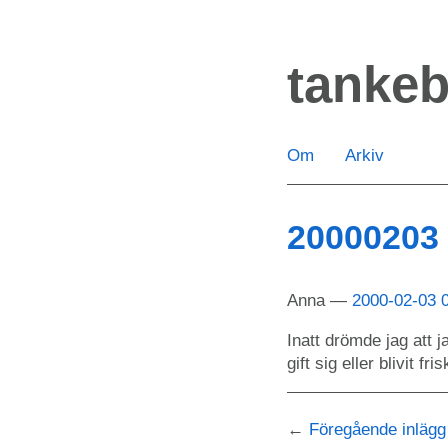
Hoppa
till
tanke
huvudinnehåll
Om
Arkiv
20000203
Anna
2000-02-03 
Inatt drömde jag att j
gift sig eller blivit f
Föregående inlägg