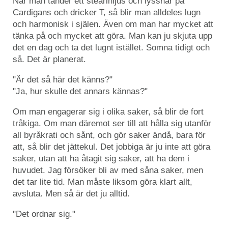
När man tänder ett stearinljus och lyssnar på
Cardigans och dricker T, så blir man alldeles lugn
och harmonisk i själen. Även om man har mycket att
tänka på och mycket att göra. Man kan ju skjuta upp
det en dag och ta det lugnt istället. Somna tidigt och
så. Det är planerat.
"Är det så här det känns?"
"Ja, hur skulle det annars kännas?"
Om man engagerar sig i olika saker, så blir de fort
tråkiga. Om man däremot ser till att hålla sig utanför
all byråkrati och sånt, och gör saker ändå, bara för
att, så blir det jättekul. Det jobbiga är ju inte att göra
saker, utan att ha åtagit sig saker, att ha dem i
huvudet. Jag försöker bli av med såna saker, men
det tar lite tid. Man måste liksom göra klart allt,
avsluta. Men så är det ju alltid.
"Det ordnar sig."