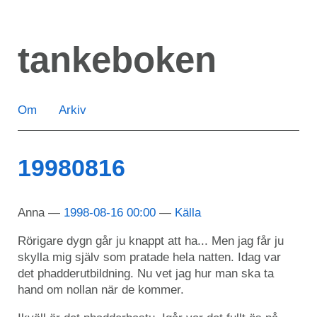
Hoppa
till
tankeboken
huvudinnehåll
Om
Arkiv
19980816
Anna
1998-08-16 00:00
Källa
Rörigare dygn går ju knappt att ha... Men jag får ju
skylla mig själv som pratade hela natten. Idag var
det phadderutbildning. Nu vet jag hur man ska ta
hand om nollan när de kommer.