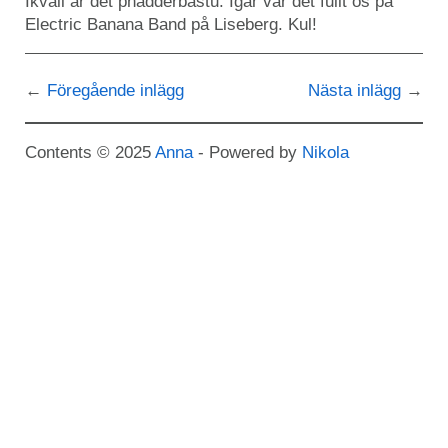
Ikväll är det phadderbastu. Igår var det fullt ös på
Electric Banana Band på Liseberg. Kul!
Föregående inlägg
Nästa inlägg
Contents © 2025
Anna
- Powered by
Nikola