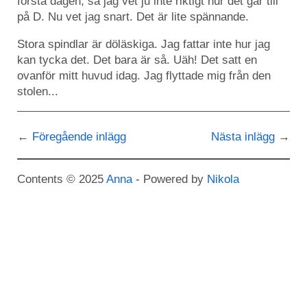
första dagen, så jag vet ju inte riktigt hur det går till
på D. Nu vet jag snart. Det är lite spännande.
Stora spindlar är döläskiga. Jag fattar inte hur jag
kan tycka det. Det bara är så. Uäh! Det satt en
ovanför mitt huvud idag. Jag flyttade mig från den
stolen...
Föregående inlägg
Nästa inlägg
Contents © 2025
Anna
- Powered by
Nikola