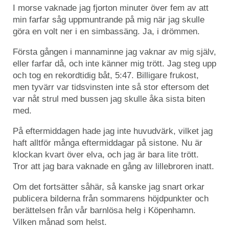
I morse vaknade jag fjorton minuter över fem av att
min farfar såg uppmuntrande på mig när jag skulle
göra en volt ner i en simbassäng. Ja, i drömmen.
Första gången i mannaminne jag vaknar av mig själv,
eller farfar då, och inte känner mig trött. Jag steg upp
och tog en rekordtidig båt, 5:47. Billigare frukost,
men tyvärr var tidsvinsten inte så stor eftersom det
var nåt strul med bussen jag skulle åka sista biten
med.
På eftermiddagen hade jag inte huvudvärk, vilket jag
haft alltför många eftermiddagar på sistone. Nu är
klockan kvart över elva, och jag är bara lite trött.
Tror att jag bara vaknade en gång av lillebroren inatt.
Om det fortsätter såhär, så kanske jag snart orkar
publicera bilderna från sommarens höjdpunkter och
berättelsen från vår barnlösa helg i Köpenhamn.
Vilken månad som helst.