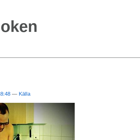
boken
18:48
Källa