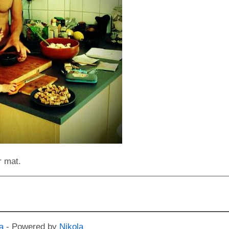
r mat.
a
- Powered by
Nikola