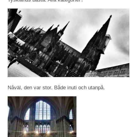
Nåväl, den var stor. Både inuti och utanpå.