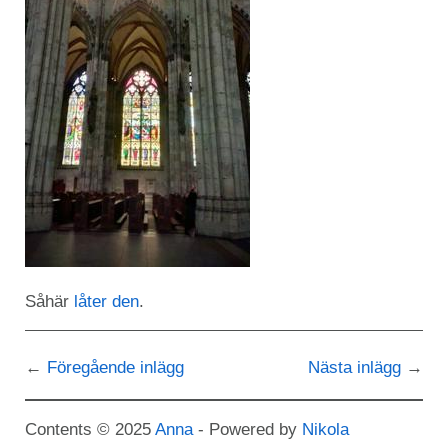
Såhär
låter den
.
Föregående inlägg
Nästa inlägg
Contents © 2025
Anna
- Powered by
Nikola