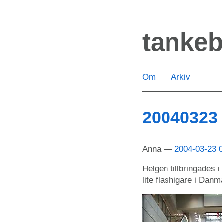
Hoppa
till
tanke
huvudinnehåll
Om
Arkiv
20040323
Anna
2004-03-23 
Helgen tillbringades 
lite flashigare i Danm