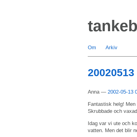
Hoppa
till
tanke
huvudinnehåll
Om
Arkiv
20020513
Anna
2002-05-13 
Fantastisk helg! Men 
Skrubbade och vaxade 
Idag var vi ute och ko
vatten. Men det blir n