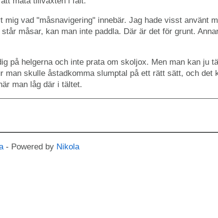
att mäta tillväxten i fält.
rt mig vad "måsnavigering" innebär. Jag hade visst använt mi
et står måsar, kan man inte paddla. Där är det för grunt. An
edig på helgerna och inte prata om skoljox. Men man kan ju tä
ur man skulle åstadkomma slumptal på ett rätt sätt, och det k
när man låg där i tältet.
a
- Powered by
Nikola