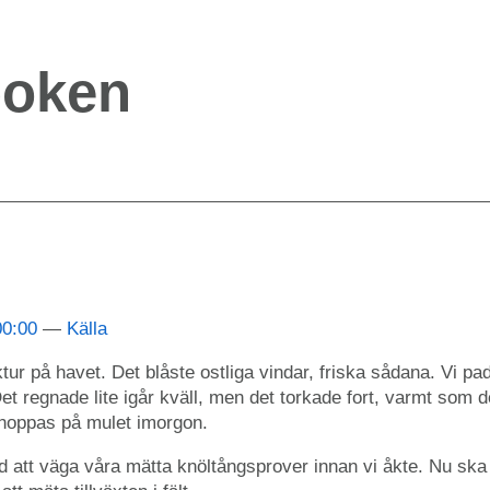
boken
00:00
Källa
ktur på havet. Det blåste ostliga vindar, friska sådana. Vi padd
et regnade lite igår kväll, men det torkade fort, varmt som de
g hoppas på mulet imorgon.
d att väga våra mätta knöltångsprover innan vi åkte. Nu ska