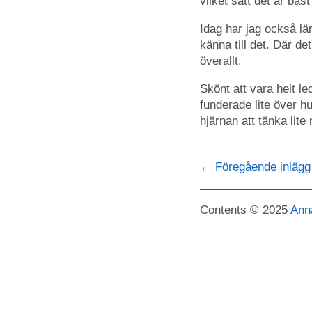
vilket sätt det är bäst 
Idag har jag också lä
känna till det. Där d
överallt.
Skönt att vara helt l
funderade lite över h
hjärnan att tänka lite 
Föregående inlägg
Contents © 2025
Ann