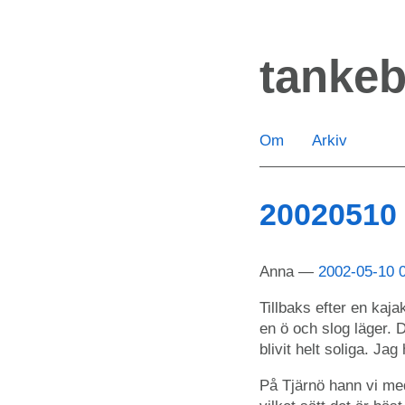
Hoppa
till
tanke
huvudinnehåll
Om
Arkiv
20020510
Anna
2002-05-10 
Tillbaks efter en kaja
en ö och slog läger. D
blivit helt soliga. Ja
På Tjärnö hann vi me