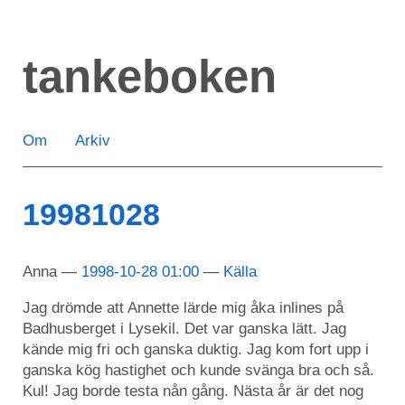
Hoppa
till
tankeboken
huvudinnehåll
Om
Arkiv
19981028
Anna
1998-10-28 01:00
Källa
Jag drömde att Annette lärde mig åka inlines på
Badhusberget i Lysekil. Det var ganska lätt. Jag
kände mig fri och ganska duktig. Jag kom fort upp i
ganska kög hastighet och kunde svänga bra och så.
Kul! Jag borde testa nån gång. Nästa år är det nog