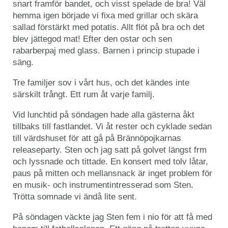
snart framför bandet, och visst spelade de bra! Väl
hemma igen började vi fixa med grillar och skära
sallad förstärkt med potatis. Allt flöt på bra och det
blev jättegod mat! Efter den ostar och sen
rabarberpaj med glass. Barnen i princip stupade i
säng.
Tre familjer sov i vårt hus, och det kändes inte
särskilt trångt. Ett rum åt varje familj.
Vid lunchtid på söndagen hade alla gästerna åkt
tillbaks till fastlandet. Vi åt rester och cyklade sedan
till värdshuset för att gå på Brännöpojkarnas
releaseparty. Sten och jag satt på golvet längst frm
och lyssnade och tittade. En konsert med tolv låtar,
paus på mitten och mellansnack är inget problem för
en musik- och instrumentintresserad som Sten.
Trötta somnade vi ändå lite sent.
På söndagen väckte jag Sten fem i nio för att få med