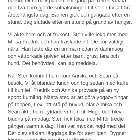
honom till fotbollsplanen. Ett gäng på tretton vuxna
och två barn gjorde solhälsningen till solen för att fira
årets längsta dag. Barnen gick och gungade efter en
stund. Jag slutade efter en stund på grund av hunger.
Vi åkte hem och åt frukost. Sten ville leka mer med
M, så Fredrik och han traskade dit. De bor väldigt
nära. Han lekte där en timma medan vi dammsög
och våttorkade golven efter barn, grus, lera och
hund. Det behövdes, kan jag meddela.
När Sten kommit hem kom Annika och Sean på
besök. Vi åt blandad lunch och tog sedan med kaffe
till kumlet. Fredrik och Annika provade på en ny
sport: kumling. Nästa steg är att göra yogaövningar
på toppen, t.ex. att stå på huvud. När Annika och
Sean åkte hem cyklade vi hem till Hugo och blev
bjudna på middag. Sten fick leka med M för tredje
gången samma dag! Han var mycket nöjd med det.
Det blev såklart läggdags lite för sent igen. Dygnet