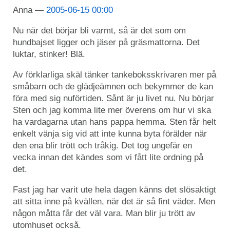
Anna
2005-06-15 00:00
Nu när det börjar bli varmt, så är det som om
hundbajset ligger och jäser på gräsmattorna. Det
luktar, stinker! Blä.
Av förklarliga skäl tänker tankeboksskrivaren mer på
småbarn och de glädjeämnen och bekymmer de kan
föra med sig nuförtiden. Sånt är ju livet nu. Nu börjar
Sten och jag komma lite mer överens om hur vi ska
ha vardagarna utan hans pappa hemma. Sten får helt
enkelt vänja sig vid att inte kunna byta förälder när
den ena blir trött och tråkig. Det tog ungefär en
vecka innan det kändes som vi fått lite ordning på
det.
Fast jag har varit ute hela dagen känns det slösaktigt
att sitta inne på kvällen, när det är så fint väder. Men
någon måtta får det väl vara. Man blir ju trött av
utomhuset också.