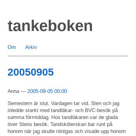
Hoppa
till
tankeboken
huvudinnehåll
Om
Arkiv
20050905
Anna
2005-09-05 00:00
Semestern är slut. Vardagen tar vid. Sten och jag
inledde starkt med tandläkar- och BVC-besök på
samma förmiddag. Hos tandläkaren var de glada
över Stens besök. Tandsköterskan bar runt på
honom när jag skulle röntgas och visade upp honom