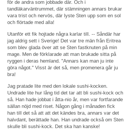
för de andra som jobbade där. Och i
tandläkarväntrummet, där stämningen annars brukar
vara trist och nervös, där lyste Sten upp som en sol
och flörtade med alla!
Utanför ett fik hojtade några karlar till. -- Såndär har
jag aldrig sett i Sverige! Det var tre män från Eritrea
som blev glada över att se Sten fastknuten på min
mage. Men de förklarade att man brukade sitta på
ryggen i deras hemland. "Annars kan man ju inte
göra något." Visst är det så, men promenera går ju
bra!
Jag pratade lite med den lokale sushi-kocken.
Undrade lite hur lång tid det tar att bli sushi-kock och
så. Han hade jobbat i åtta-nio år, men var fortfarande
sällan nöjd med riset. Någon gång i månaden fick
han till det så att att det kändes bra, annars var det
halvdant, berättade han. Han undrade också om Sten
skulle bli sushi-kock. Det ska han kanske!