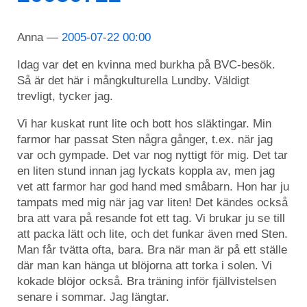
Anna
2005-07-22 00:00
Idag var det en kvinna med burkha på BVC-besök.
Så är det här i mångkulturella Lundby. Väldigt
trevligt, tycker jag.
Vi har kuskat runt lite och bott hos släktingar. Min
farmor har passat Sten några gånger, t.ex. när jag
var och gympade. Det var nog nyttigt för mig. Det tar
en liten stund innan jag lyckats koppla av, men jag
vet att farmor har god hand med småbarn. Hon har ju
tampats med mig när jag var liten! Det kändes också
bra att vara på resande fot ett tag. Vi brukar ju se till
att packa lätt och lite, och det funkar även med Sten.
Man får tvätta ofta, bara. Bra när man är på ett ställe
där man kan hänga ut blöjorna att torka i solen. Vi
kokade blöjor också. Bra träning inför fjällvistelsen
senare i sommar. Jag längtar.