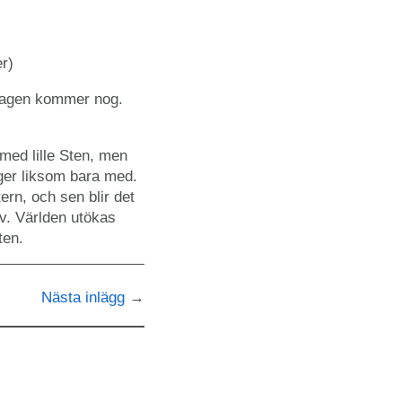
r)
n dagen kommer nog.
 med lille Sten, men
änger liksom bara med.
n, och sen blir det
lv. Världen utökas
ten.
Nästa inlägg