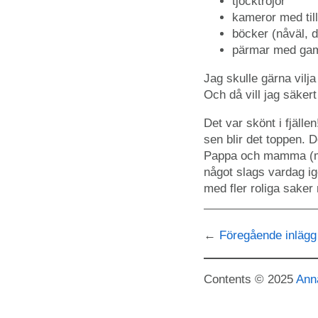
tjocktröjor
kameror med til
böcker (nåväl, d
pärmar med gaml
Jag skulle gärna vilj
Och då vill jag säkert
Det var skönt i fjälle
sen blir det toppen. D
Pappa och mamma (med
något slags vardag ige
med fler roliga saker
Föregående inlägg
Contents © 2025
Ann