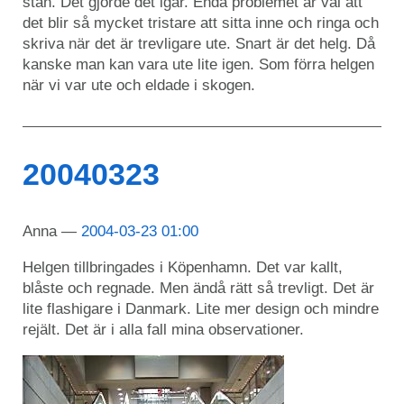
stan. Det gjorde det igår. Enda problemet är väl att
det blir så mycket tristare att sitta inne och ringa och
skriva när det är trevligare ute. Snart är det helg. Då
kanske man kan vara ute lite igen. Som förra helgen
när vi var ute och eldade i skogen.
20040323
Anna
2004-03-23 01:00
Helgen tillbringades i Köpenhamn. Det var kallt,
blåste och regnade. Men ändå rätt så trevligt. Det är
lite flashigare i Danmark. Lite mer design och mindre
rejält. Det är i alla fall mina observationer.