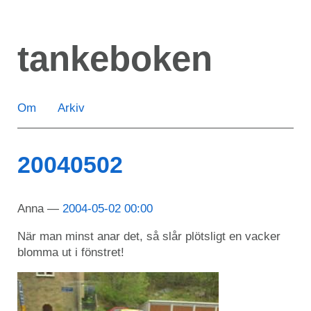
Hoppa
till
tankeboken
huvudinnehåll
Om
Arkiv
20040502
Anna
2004-05-02 00:00
När man minst anar det, så slår plötsligt en vacker
blomma ut i fönstret!