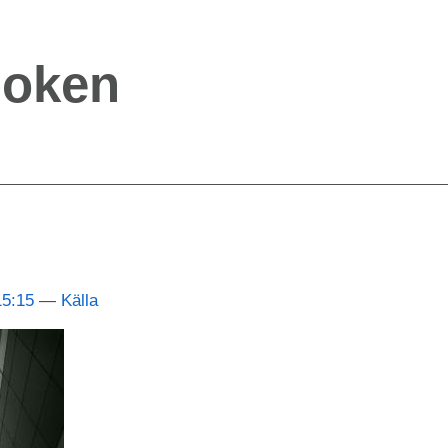
boken
15:15
Källa