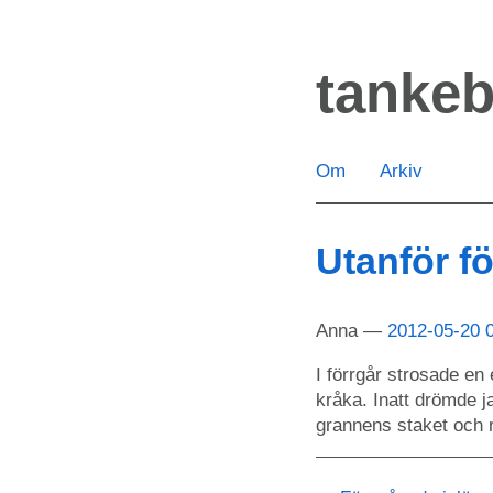
Hoppa
till
tanke
huvudinnehåll
Om
Arkiv
Utanför fö
Anna
2012-05-20 
I förrgår strosade en 
kråka. Inatt drömde j
grannens staket och r