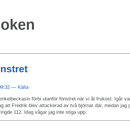
boken
nstret
09:32
Källa
enkelbeckasin förbi utanför fönstret när vi åt frukost. Igår va
ag att Fredrik blev attackerad av två björnar där, medan j
ingde 112. Idag vågar jag inte stiga upp.