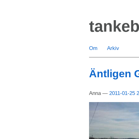
Hoppa
till
tanke
huvudinnehåll
Om
Arkiv
Äntligen 
Anna
2011-01-25 