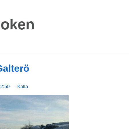
boken
Galterö
22:50
Källa