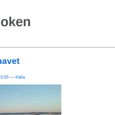
boken
havet
23:05
Källa