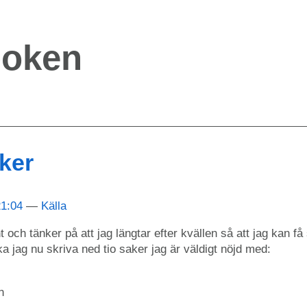
boken
aker
21:04
Källa
t och tänker på att jag längtar efter kvällen så att jag kan få
ka jag nu skriva ned tio saker jag är väldigt nöjd med:
n