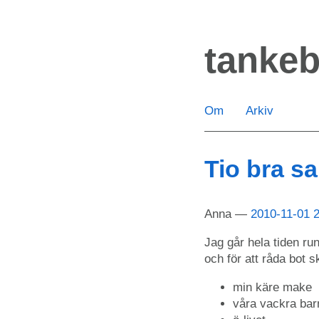
Hoppa
till
tanke
huvudinnehåll
Om
Arkiv
Tio bra s
Anna
2010-11-01 
Jag går hela tiden run
och för att råda bot s
min käre make
våra vackra bar