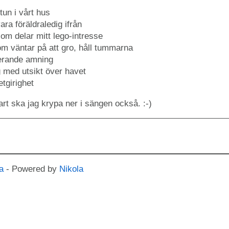
tun i vårt hus
vara föräldraledig ifrån
om delar mitt lego-intresse
som väntar på att gro, håll tummarna
gerande amning
g med utsikt över havet
tgirighet
rt ska jag krypa ner i sängen också. :-)
a
- Powered by
Nikola