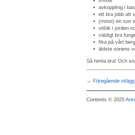
ö-livet
avkoppling i bas
ett bra jobb att 
(minst) en son s
vitlök i jorden 
väldigt bra fun
fika på vårt ber
äldste sonens ve
Så himla bra! Och sna
Föregående inlägg
Contents © 2025
Ann