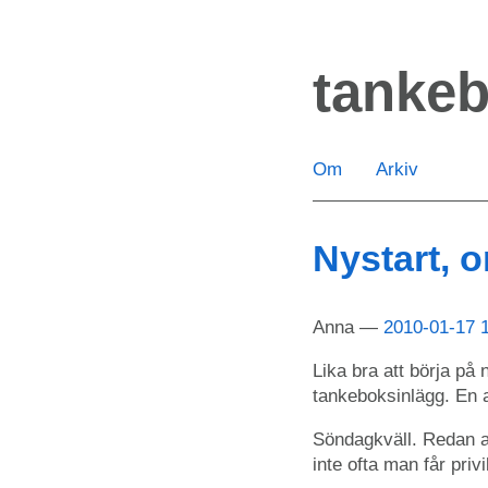
Hoppa
till
tanke
huvudinnehåll
Om
Arkiv
Nystart, 
Anna
2010-01-17 
Lika bra att börja på
tankeboksinlägg. En 
Söndagkväll. Redan a
inte ofta man får priv