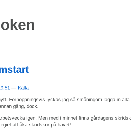
boken
omstart
19:51
Källa
 nytt. Förhoppningsvis lyckas jag så småningom lägga in alla
annan gång, dock.
rbetsvecka igen. Men med i minnet finns gårdagens skridsk
ilegiet att åka skridskor på havet!