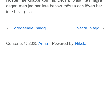
Hösten har knappt kommit. Det har blåst lite i några
dagar, men jag har inte behövt mössa och löven har
inte blivit gula.
Föregående inlägg
Nästa inlägg
Contents © 2025
Anna
- Powered by
Nikola