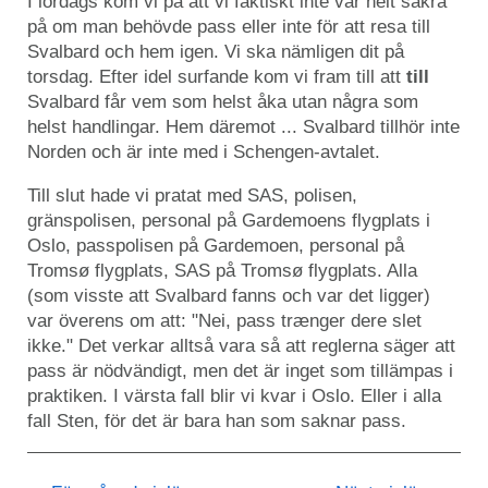
I lördags kom vi på att vi faktiskt inte var helt säkra
på om man behövde pass eller inte för att resa till
Svalbard och hem igen. Vi ska nämligen dit på
torsdag. Efter idel surfande kom vi fram till att
till
Svalbard får vem som helst åka utan några som
helst handlingar. Hem däremot ... Svalbard tillhör inte
Norden och är inte med i Schengen-avtalet.
Till slut hade vi pratat med SAS, polisen,
gränspolisen, personal på Gardemoens flygplats i
Oslo, passpolisen på Gardemoen, personal på
Tromsø flygplats, SAS på Tromsø flygplats. Alla
(som visste att Svalbard fanns och var det ligger)
var överens om att: "Nei, pass trænger dere slet
ikke." Det verkar alltså vara så att reglerna säger att
pass är nödvändigt, men det är inget som tillämpas i
praktiken. I värsta fall blir vi kvar i Oslo. Eller i alla
fall Sten, för det är bara han som saknar pass.