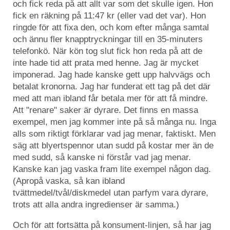
och fick reda på att allt var som det skulle igen. Hon
fick en räkning på 11:47 kr (eller vad det var). Hon
ringde för att fixa den, och kom efter många samtal
och ännu fler knapptryckningar till en 35-minuters
telefonkö. När kön tog slut fick hon reda på att de
inte hade tid att prata med henne. Jag är mycket
imponerad. Jag hade kanske gett upp halvvägs och
betalat kronorna. Jag har funderat ett tag på det där
med att man ibland får betala mer för att få mindre.
Att "renare" saker är dyrare. Det finns en massa
exempel, men jag kommer inte på så många nu. Inga
alls som riktigt förklarar vad jag menar, faktiskt. Men
säg att blyertspennor utan sudd på kostar mer än de
med sudd, så kanske ni förstår vad jag menar.
Kanske kan jag vaska fram lite exempel någon dag.
(Apropå vaska, så kan ibland
tvättmedel/tvål/diskmedel utan parfym vara dyrare,
trots att alla andra ingredienser är samma.)
Och för att fortsätta på konsument-linjen, så har jag