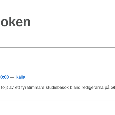
boken
00:00
Källa
 följt av ett fyratimmars studiebesök bland redigerarna på GP