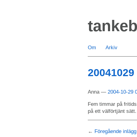
Hoppa
till
tanke
huvudinnehåll
Om
Arkiv
20041029
Anna
2004-10-29 
Fem timmar på fritids
på ett välförtjänt sätt.
Föregående inlägg