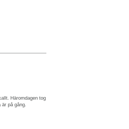
v kallt. Häromdagen tog
a är på gång.