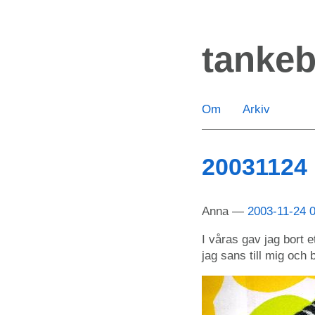
Hoppa
till
tanke
huvudinnehåll
Om
Arkiv
20031124
Anna
2003-11-24 
I våras gav jag bort e
jag sans till mig och 