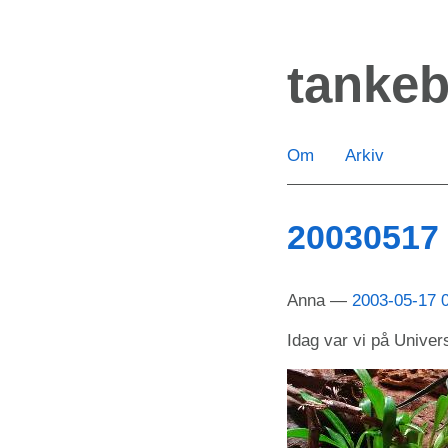
Hoppa
till
tanke
huvudinnehåll
Om
Arkiv
20030517
Anna
2003-05-17 
Idag var vi på Univer