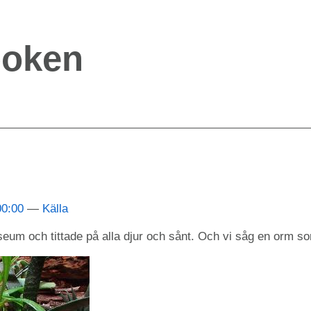
boken
00:00
Källa
seum och tittade på alla djur och sånt. Och vi såg en orm 