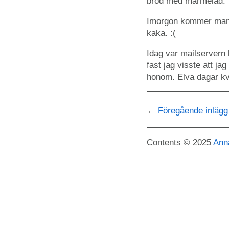
bröd med marmelad.
Imorgon kommer mamma
kaka. :(
Idag var mailservern l
fast jag visste att ja
honom. Elva dagar kv
Föregående inlägg
Contents © 2025
Ann