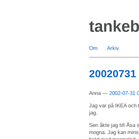
Hoppa
till
tanke
huvudinnehåll
Om
Arkiv
20020731
Anna
2002-07-31 
Jag var på IKEA och ti
jag.
Sen åkte jag till Åsa
mogna. Jag kan minsa