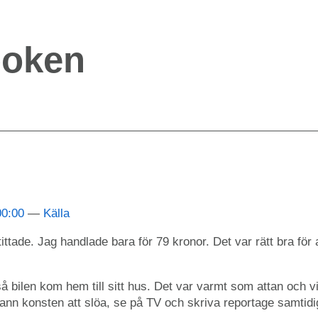
boken
00:00
Källa
ttade. Jag handlade bara för 79 kronor. Det var rätt bra för at
 så bilen kom hem till sitt hus. Det var varmt som attan och 
nn konsten att slöa, se på TV och skriva reportage samtidig