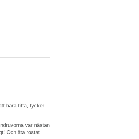
t bara titta, tycker
vindruvorna var nästan
t! Och äta rostat