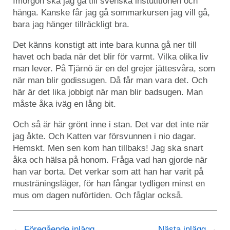
Imorgon ska jag gå till svenska instutitionen och
hänga. Kanske får jag gå sommarkursen jag vill gå,
bara jag hänger tillräckligt bra.
Det känns konstigt att inte bara kunna gå ner till
havet och bada när det blir för varmt. Vilka olika liv
man lever. På Tjärnö är en del grejer jättesvåra, som
när man blir godissugen. Då får man vara det. Och
här är det lika jobbigt när man blir badsugen. Man
måste åka iväg en lång bit.
Och så är här grönt inne i stan. Det var det inte när
jag åkte. Och Katten var försvunnen i nio dagar.
Hemskt. Men sen kom han tillbaks! Jag ska snart
åka och hälsa på honom. Fråga vad han gjorde när
han var borta. Det verkar som att han har varit på
musträningsläger, för han fångar tydligen minst en
mus om dagen nuförtiden. Och fåglar också.
Föregående inlägg
Nästa inlägg