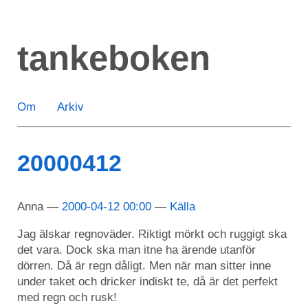
Hoppa
till
tankeboken
huvudinnehåll
Om
Arkiv
20000412
Anna
2000-04-12 00:00
Källa
Jag älskar regnoväder. Riktigt mörkt och ruggigt ska
det vara. Dock ska man itne ha ärende utanför
dörren. Då är regn dåligt. Men när man sitter inne
under taket och dricker indiskt te, då är det perfekt
med regn och rusk!