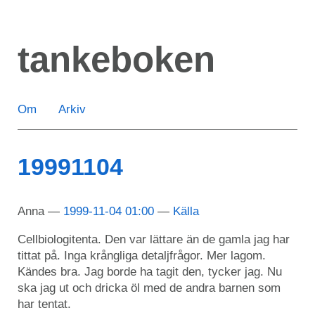
Hoppa
till
tankeboken
huvudinnehåll
Om
Arkiv
19991104
Anna
1999-11-04 01:00
Källa
Cellbiologitenta. Den var lättare än de gamla jag har
tittat på. Inga krångliga detaljfrågor. Mer lagom.
Kändes bra. Jag borde ha tagit den, tycker jag. Nu
ska jag ut och dricka öl med de andra barnen som
har tentat.