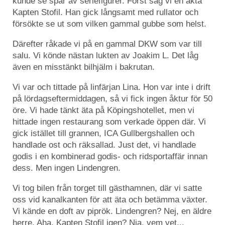
kunde se spår av seriefigurer. Först såg vi en äkta
Kapten Stofil. Han gick långsamt med rullator och
försökte se ut som vilken gammal gubbe som helst.
Därefter råkade vi på en gammal DKW som var till
salu. Vi könde nästan lukten av Joakim L. Det låg
även en misstänkt bilhjälm i bakrutan.
Vi var och tittade på linfärjan Lina. Hon var inte i drift
på lördagseftermiddagen, så vi fick ingen åktur för 50
öre. Vi hade tänkt äta på Köpingshotellet, men vi
hittade ingen restaurang som verkade öppen där. Vi
gick istället till grannen, ICA Gullbergshallen och
handlade ost och räksallad. Just det, vi handlade
godis i en kombinerad godis- och ridsportaffär innan
dess. Men ingen Lindengren.
Vi tog bilen från torget till gästhamnen, där vi satte
oss vid kanalkanten för att äta och betämma växter.
Vi kände en doft av piprök. Lindengren? Nej, en äldre
herre. Aha, Kapten Stofil igen? Nja, vem vet...