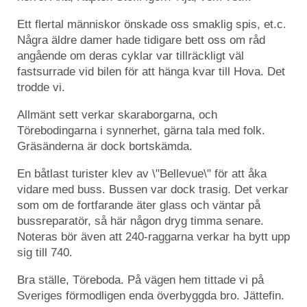
Ett flertal människor önskade oss smaklig spis, et.c.
Några äldre damer hade tidigare bett oss om råd
angående om deras cyklar var tillräckligt väl
fastsurrade vid bilen för att hänga kvar till Hova. Det
trodde vi.
Allmänt sett verkar skaraborgarna, och
Törebodingarna i synnerhet, gärna tala med folk.
Gräsänderna är dock bortskämda.
En båtlast turister klev av \"Bellevue\" för att åka
vidare med buss. Bussen var dock trasig. Det verkar
som om de fortfarande äter glass och väntar på
bussreparatör, så här någon dryg timma senare.
Noteras bör även att 240-raggarna verkar ha bytt upp
sig till 740.
Bra ställe, Töreboda. På vägen hem tittade vi på
Sveriges förmodligen enda överbyggda bro. Jättefin.