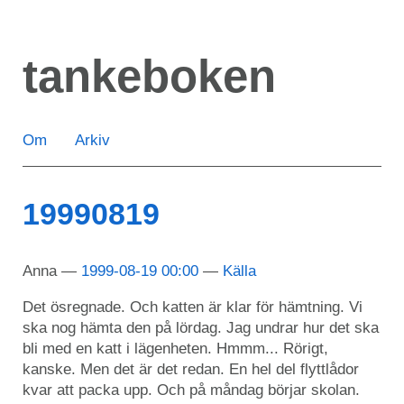
Hoppa
till
tankeboken
huvudinnehåll
Om
Arkiv
19990819
Anna
1999-08-19 00:00
Källa
Det ösregnade. Och katten är klar för hämtning. Vi
ska nog hämta den på lördag. Jag undrar hur det ska
bli med en katt i lägenheten. Hmmm... Rörigt,
kanske. Men det är det redan. En hel del flyttlådor
kvar att packa upp. Och på måndag börjar skolan.