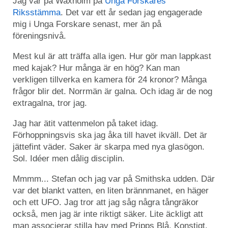
Jag var på Waxholm på
Unga Forskares
Riksstämma
. Det var ett år sedan jag engagerade
mig i Unga Forskare senast, mer än på
föreningsnivå.
Mest kul är att träffa alla igen. Hur gör man lappkast
med kajak? Hur många är en hög? Kan man
verkligen tillverka en kamera för 24 kronor? Många
frågor blir det. Norrmän är galna. Och idag är de nog
extragalna, tror jag.
Jag har ätit vattenmelon på taket idag.
Förhoppningsvis ska jag åka till havet ikväll. Det är
jättefint väder. Saker är skarpa med nya glasögon.
Sol. Idéer men dålig disciplin.
Mmmm... Stefan och jag var på Smithska udden. Där
var det blankt vatten, en liten brännmanet, en häger
och ett UFO. Jag tror att jag såg några tångräkor
också, men jag är inte riktigt säker. Lite äckligt att
man associerar stilla hav med Pripps Blå. Konstigt.