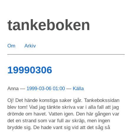
Hoppa
till
tankeboken
huvudinnehåll
Om
Arkiv
19990306
Anna
1999-03-06 01:00
Källa
Oj! Det hände konstiga saker igår. Tankebokssidan
blev tom! Vad jag tänkte skriva var i alla fall att jag
drömde om havet. Vatten igen. Den här gången var
det en strand som var full av skräp, men ingen
brydde sig. De hade vant sig vid att det såg så