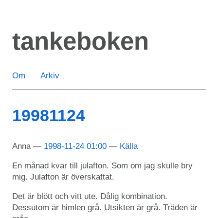
Hoppa
till
tankeboken
huvudinnehåll
Om
Arkiv
19981124
Anna
1998-11-24 01:00
Källa
En månad kvar till julafton. Som om jag skulle bry
mig. Julafton är överskattat.
Det är blött och vitt ute. Dålig kombination.
Dessutom är himlen grå. Utsikten är grå. Träden är