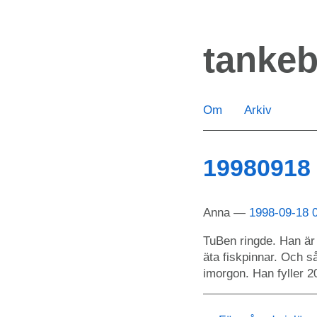
Hoppa
till
tanke
huvudinnehåll
Om
Arkiv
19980918
Anna
1998-09-18 
TuBen ringde. Han är 
äta fiskpinnar. Och 
imorgon. Han fyller 2