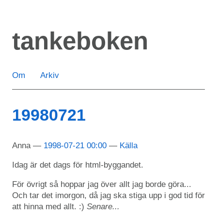
Hoppa
till
tankeboken
huvudinnehåll
Om
Arkiv
19980721
Anna
1998-07-21 00:00
Källa
Idag är det dags för html-byggandet.
För övrigt så hoppar jag över allt jag borde göra...
Och tar det imorgon, då jag ska stiga upp i god tid för
att hinna med allt. :)
Senare...