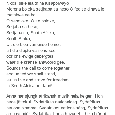
Nkosi sikelela thina lusapolwayo
Morena boloka setjhaba sa heso O fedise dintwa le
matshwe ne ho
O seboloke, O se boloke,
Setjaba sa heso,
Se tjaba sa, South Afrika,
South Afrika,
Uit die blou van onse hemel,
uit die diepte van ons see,
oor ons ewige gebergtes
waar die kranse antwoord gee,
Sounds the call to come together,
and united we shall stand,
let us live and strive for freedom
in South Africa our land!
Anna har sjungit afrikansk musik hela helgen. Hon
hade jättekul. Sydafrikas nationaldag, Sydafrikas
nationalblomma, Sydafrikas nationalsång, Sydafrikas
ambassadör. Sydafrika. I hela huvudet, i hela hjärtat.