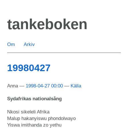
Hoppa
till
tankeboken
huvudinnehåll
Om
Arkiv
19980427
Anna
1998-04-27 00:00
Källa
Sydafrikas nationalsång
Nkosi sikeleli Afrika
Malup hakanyiswu phondolwayo
Yiswa imithanda zo yethu