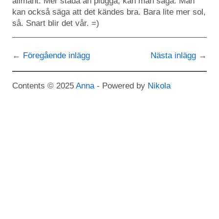
allmänt. Mer städa än plugga, kan man säga. Man
kan också säga att det kändes bra. Bara lite mer sol,
så. Snart blir det vår. =)
Föregående inlägg
Nästa inlägg
Contents © 2025
Anna
- Powered by
Nikola