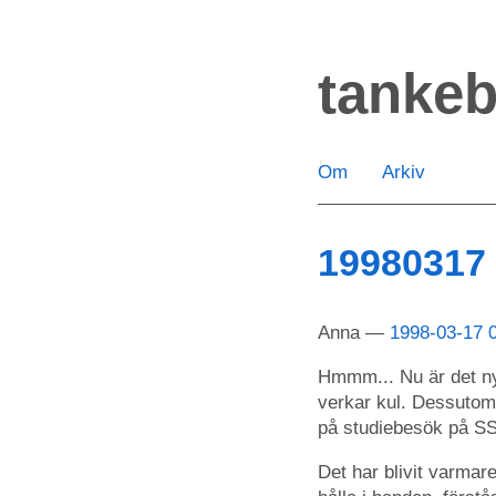
Hoppa
till
tanke
huvudinnehåll
Om
Arkiv
19980317
Anna
1998-03-17 
Hmmm... Nu är det ny
verkar kul. Dessutom
på studiebesök på S
Det har blivit varmar