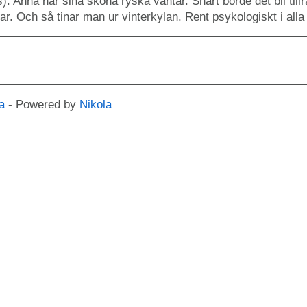
s). Anna har sina sköna ryska vantar. Snart borde det bli tillr
lar. Och så tinar man ur vinterkylan. Rent psykologiskt i alla f
a
- Powered by
Nikola