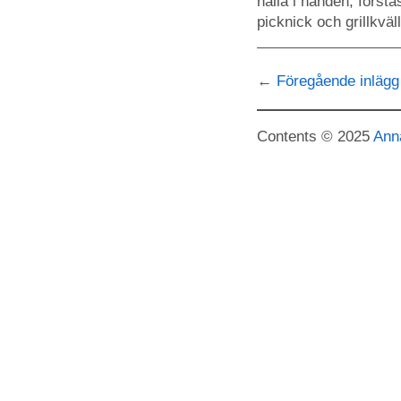
hålla i handen, förstå
picknick och grillkväl
Föregående inlägg
Contents © 2025
Ann