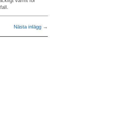
äckligt varmt för
all.
Nästa inlägg