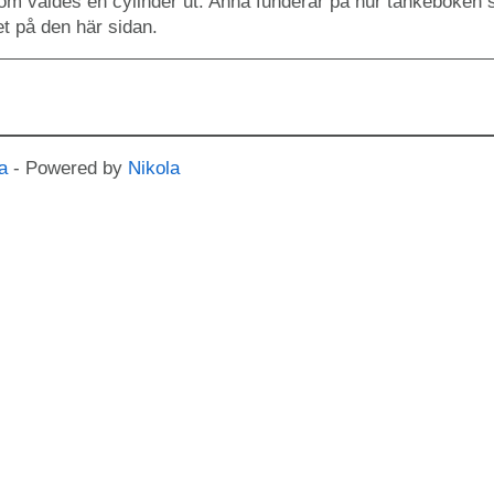
om valdes en cylinder ut. Anna funderar på hur tankeboken 
ket på den här sidan.
a
- Powered by
Nikola