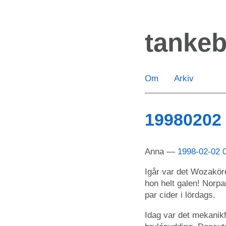
Hoppa
till
tanke
huvudinnehåll
Om
Arkiv
19980202
Anna
1998-02-02 
Igår var det Wozaköre
hon helt galen! Norpan
par cider i lördags.
Idag var det mekanikf