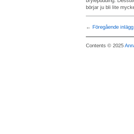
brylépudding. Dessut
börjar ju bli lite myc
Föregående inlägg
Contents © 2025
Ann