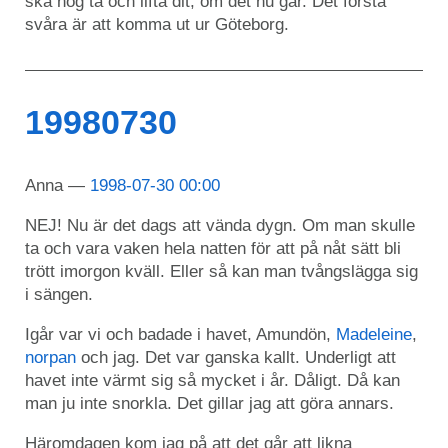
ska nog ta och lifta dit, om det nu går. Det första
svåra är att komma ut ur Göteborg.
19980730
Anna
1998-07-30 00:00
NEJ! Nu är det dags att vända dygn. Om man skulle
ta och vara vaken hela natten för att på nåt sätt bli
trött imorgon kväll. Eller så kan man tvångslägga sig
i sängen.
Igår var vi och badade i havet, Amundön,
Madeleine
,
norpan
och jag. Det var ganska kallt. Underligt att
havet inte värmt sig så mycket i år. Dåligt. Då kan
man ju inte snorkla. Det gillar jag att göra annars.
Häromdagen kom jag på att det går att likna