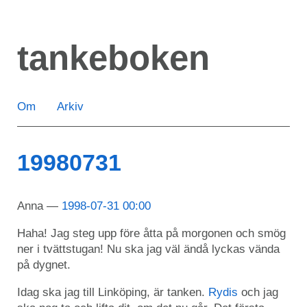
Hoppa
till
tankeboken
huvudinnehåll
Om
Arkiv
19980731
Anna
1998-07-31 00:00
Haha! Jag steg upp före åtta på morgonen och smög
ner i tvättstugan! Nu ska jag väl ändå lyckas vända
på dygnet.
Idag ska jag till Linköping, är tanken.
Rydis
och jag