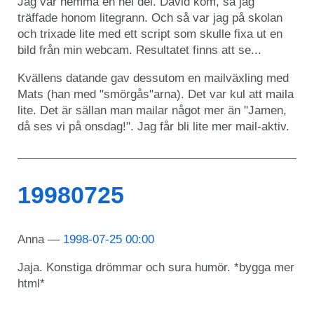
Jag var hemma en hel del. David kom, så jag
träffade honom litegrann. Och så var jag på skolan
och trixade lite med ett script som skulle fixa ut en
bild från min webcam. Resultatet finns att se...
Kvällens datande gav dessutom en mailväxling med
Mats (han med "smörgås"arna). Det var kul att maila
lite. Det är sällan man mailar något mer än "Jamen,
då ses vi på onsdag!". Jag får bli lite mer mail-aktiv.
19980725
Anna
1998-07-25 00:00
Jaja. Konstiga drömmar och sura humör. *bygga mer
html*