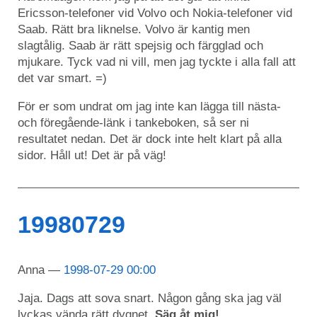
Ericsson-telefoner vid Volvo och Nokia-telefoner vid
Saab. Rätt bra liknelse. Volvo är kantig men
slagtålig. Saab är rätt spejsig och färgglad och
mjukare. Tyck vad ni vill, men jag tyckte i alla fall att
det var smart. =)
För er som undrat om jag inte kan lägga till nästa-
och föregående-länk i tankeboken, så ser ni
resultatet nedan. Det är dock inte helt klart på alla
sidor. Håll ut! Det är på väg!
19980729
Anna
1998-07-29 00:00
Jaja. Dags att sova snart. Någon gång ska jag väl
lyckas vända rätt dygnet.
Säg åt mig!