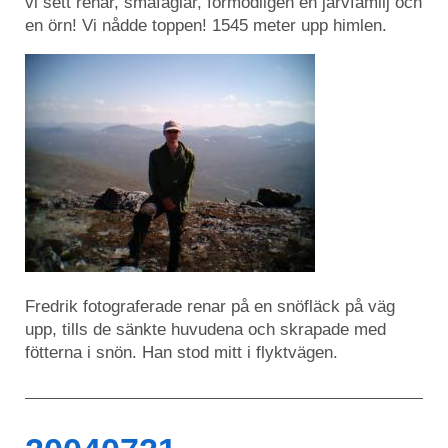
vi sett renar, småfåglar, förmodligen en järvfamilj och
en örn! Vi nådde toppen! 1545 meter upp himlen.
Fredrik fotograferade renar på en snöfläck på väg
upp, tills de sänkte huvudena och skrapade med
fötterna i snön. Han stod mitt i flyktvägen.