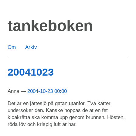
Hoppa
till
tankeboken
huvudinnehåll
Om
Arkiv
20041023
Anna
2004-10-23 00:00
Det är en jättesjö på gatan utanför. Två katter
undersöker den. Kanske hoppas de at en fet
kloakråtta ska komma upp genom brunnen. Hösten,
röda löv och krispig luft är här.