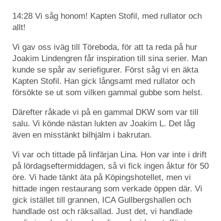
14:28 Vi såg honom! Kapten Stofil, med rullator och
allt!
Vi gav oss iväg till Töreboda, för att ta reda på hur
Joakim Lindengren får inspiration till sina serier. Man
kunde se spår av seriefigurer. Först såg vi en äkta
Kapten Stofil. Han gick långsamt med rullator och
försökte se ut som vilken gammal gubbe som helst.
Därefter råkade vi på en gammal DKW som var till
salu. Vi könde nästan lukten av Joakim L. Det låg
även en misstänkt bilhjälm i bakrutan.
Vi var och tittade på linfärjan Lina. Hon var inte i drift
på lördagseftermiddagen, så vi fick ingen åktur för 50
öre. Vi hade tänkt äta på Köpingshotellet, men vi
hittade ingen restaurang som verkade öppen där. Vi
gick istället till grannen, ICA Gullbergshallen och
handlade ost och räksallad. Just det, vi handlade