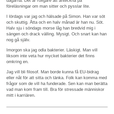
dagarna. Det är roligare att anteckna på
föreläsningar om man sitter och pysslar lite.
I lördags var jag och hälsade på Simon. Han var söt
och skuttig. Åtta och en halv månad är han nu. Söt.
Halv sju i söndags morse låg han bredvid mig i
sängen och drack välling. Mysigt. Och snart kan han
nog gå själv.
Imorgon ska jag odla bakterier. Läskigt. Man vill
liksom inte veta hur mycket bakterier det finns
omkring en.
Jag vill bli filosof. Man borde kunna få EU-bidrag
eller nåt för att sitta och tänka. Folk kan komma med
frågor som de vill ha funderade. Sen kan man berätta
vad man kom fram till. Bra för stressade människor
mitt i karriären.