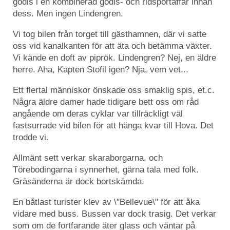
godis i en kombinerad godis- och ridsportaffär innan
dess. Men ingen Lindengren.
Vi tog bilen från torget till gästhamnen, där vi satte
oss vid kanalkanten för att äta och betämma växter.
Vi kände en doft av piprök. Lindengren? Nej, en äldre
herre. Aha, Kapten Stofil igen? Nja, vem vet...
Ett flertal människor önskade oss smaklig spis, et.c.
Några äldre damer hade tidigare bett oss om råd
angående om deras cyklar var tillräckligt väl
fastsurrade vid bilen för att hänga kvar till Hova. Det
trodde vi.
Allmänt sett verkar skaraborgarna, och
Törebodingarna i synnerhet, gärna tala med folk.
Gräsänderna är dock bortskämda.
En båtlast turister klev av \"Bellevue\" för att åka
vidare med buss. Bussen var dock trasig. Det verkar
som om de fortfarande äter glass och väntar på